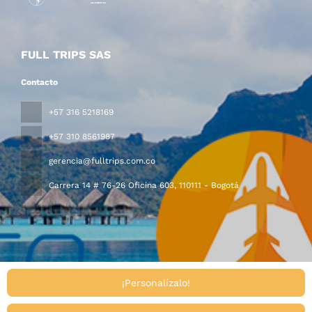
FULL TRIPS SAS
Contacto
+57 316 5218169
+57 310 8561987
gerencia@fulltrips.com.co
Carrera 14 # 76-26 Oficina 603
, 110111 - Bogotá
¡Personalízalo!
Todos los derechos reservados FULL TRIPS MAYORISTA ©
2026
Políticas de turismo