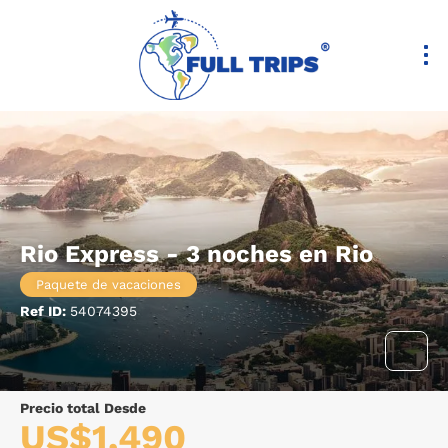
Rio Express - 3 noches en Rio
Paquete de vacaciones
Ref ID:
54074395
Precio total Desde
US$1,490