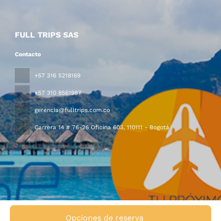
FULL TRIPS SAS
Contacto
+57 316 5218169
+57 310 8561987
gerencia@fulltrips.com.co
Carrera 14 # 76-26 Oficina 603
, 110111 - Bogotá
Todos los derechos reservados FULL TRIPS MAYORISTA ©
Opciones de reserva
2026
Políticas de turismo